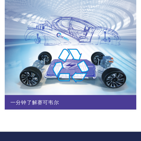
一分钟了解赛可韦尔